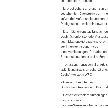
bestehendes Gebäude
– Energetische Sanierung: Sanier
bestehenden Dachstuhls von inne
außen (bei Außensanierung kann 
Dachgeschoss weiterhin bewohnt
– Dachflächenfenster: Einbau neu
Dachflächenfenster oder Austausc
auch Maßrenovierungsfenster oh
der Innenverkleidung; neue
Innenverkleidungen; Rollläden un
Sonnenschutz innen und außen
– Terrassen: Terrassen aller Art, 
(z.B. Bangkirai, sibirische Lärche
Esche) wie auch WPC
– Gauben: Errichten von
Gaubenkonstruktionen in Bestan
– Carports/Pergolen: Aufschlagen
Carports sowie
Pergolen/Terrassenüberdachunge