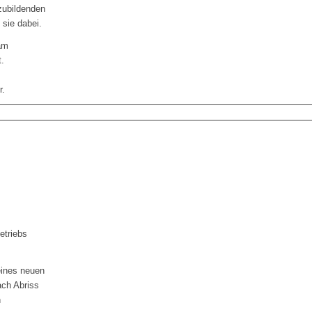
ubildenden
 sie dabei.
am
t.
r.
etriebs
eines neuen
ach Abriss
n