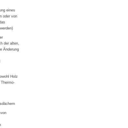
ung eines
n oder von
das
 werden)
er
h der alten,
ne Änderung
d
sowohl Holz
, Thermo-
dsdächern
 von
n