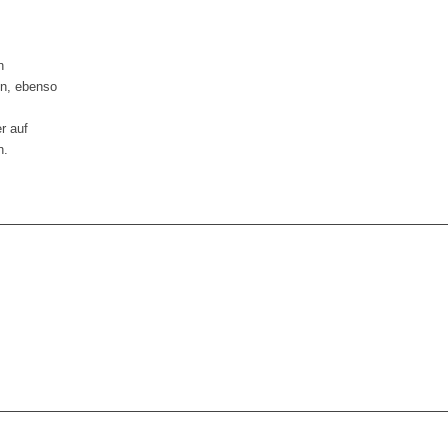
n
en, ebenso
r auf
n.