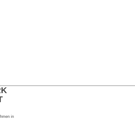
RK
T
ehmen in